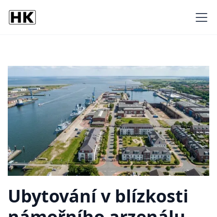
Ubytování v blízkosti
námořního arzenálu