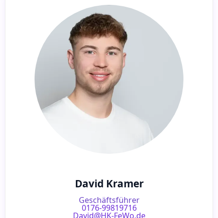
David Kramer
Geschäftsführer
0176-99819716
David@HK-FeWo.de