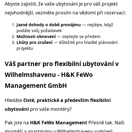
Abyste zajistili, že vaše ubytování je pro váš projekt
nejvhodnější, vezměte prosím na vědomí při rezervaci:
Jasné dohody o době pronájmu
— nejlépe, když
podáte svůj požadavek
Možnosti obnovení
— zeptejte se předem
Lhůty pro zrušení
— důležité pro hladké plánování
projektu
Váš partner pro flexibilní ubytování v
Wilhelmshavenu - H&K FeWo
Management GmbH
Hledáte
čisté, praktické a především flexibilní
ubytování
pro vaše montéry?
Pak jste na
H&K FeWo Management
Přesně tak. Naši
montéři a apartmány v Wilhelmshavenu nabízejí: