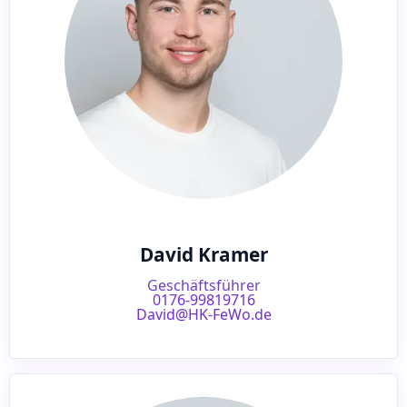
David Kramer
Geschäftsführer
0176-99819716
David@HK-FeWo.de