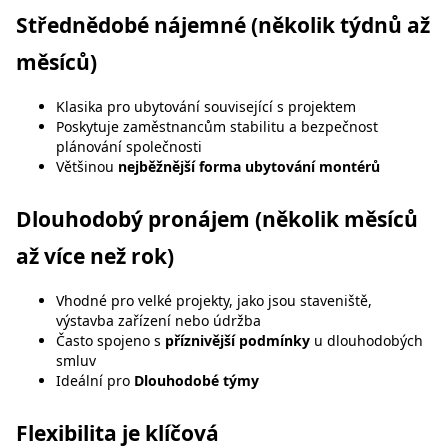
Střednědobé nájemné (několik týdnů až
měsíců)
Klasika pro ubytování související s projektem
Poskytuje zaměstnancům stabilitu a bezpečnost
plánování společnosti
Většinou
nejběžnější forma ubytování montérů
Dlouhodobý pronájem (několik měsíců
až více než rok)
Vhodné pro velké projekty, jako jsou staveniště,
výstavba zařízení nebo údržba
Často spojeno s
příznivější podmínky
u dlouhodobých
smluv
Ideální pro
Dlouhodobé týmy
Flexibilita je klíčová