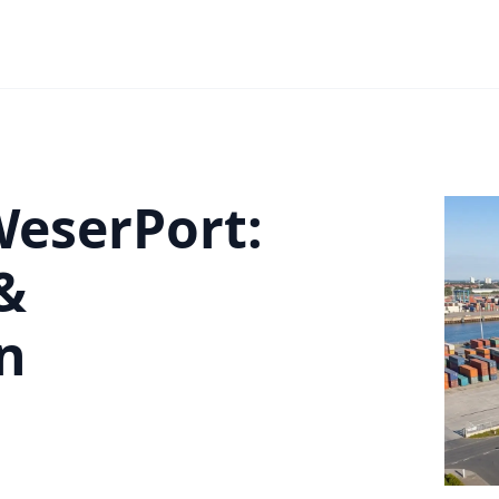
WeserPort:
&
n