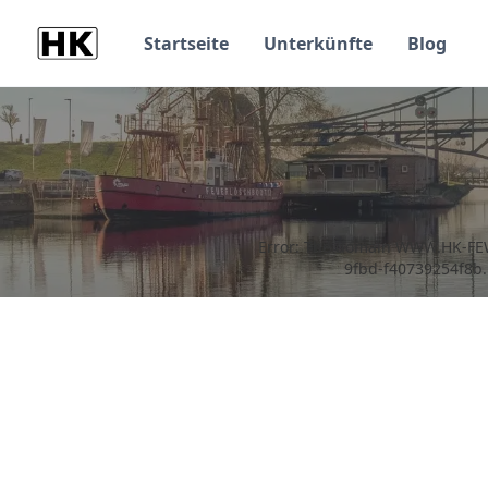
Startseite
Unterkünfte
Blog
Error: The domain WWW.HK-FEWO
9fbd-f40739254f8b.