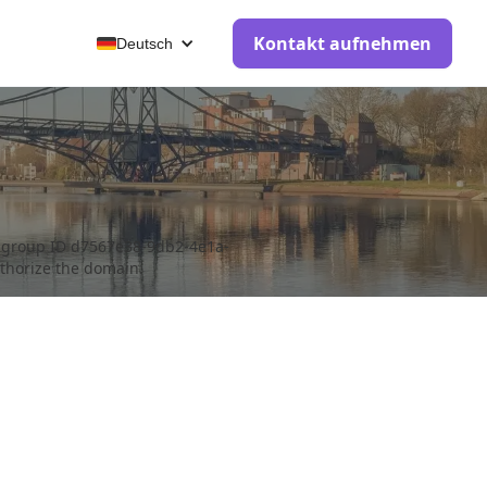
Kontakt aufnehmen
Deutsch
n group ID d7567e38-9db2-4e1a-
thorize the domain.