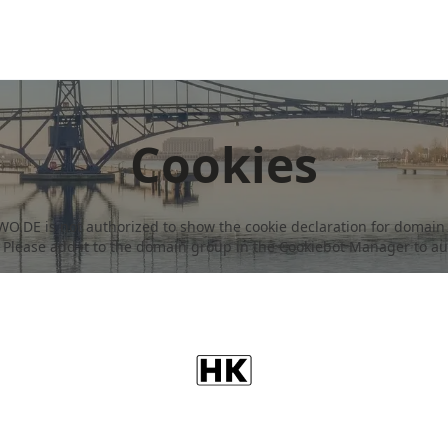
Cookies
.DE is not authorized to show the cookie declaration for domai
 Please add it to the domain group in the Cookiebot Manager to au