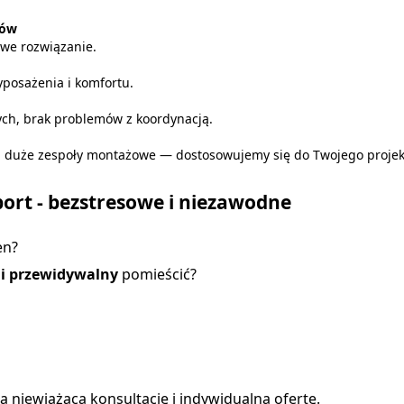
tów
we rozwiązanie.
yposażenia i komfortu.
ych, brak problemów z koordynacją.
b duże zespoły montażowe — dostosowujemy się do Twojego projek
rt - bezstresowe i niezawodne
en?
 i przewidywalny
pomieścić?
a niewiążącą konsultację i indywidualną ofertę.