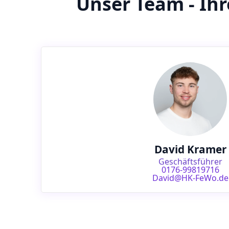
Unser Team - Ih
David Kramer
Geschäftsführer
0176-99819716
David@HK-FeWo.de