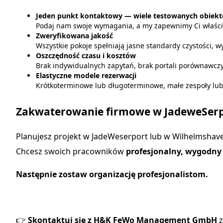
Jeden punkt kontaktowy — wiele testowanych obiek
Podaj nam swoje wymagania, a my zapewnimy Ci właści
Zweryfikowana jakość
Wszystkie pokoje spełniają jasne standardy czystości, w
Oszczędność czasu i kosztów
Brak indywidualnych zapytań, brak portali porównawcz
Elastyczne modele rezerwacji
Krótkoterminowe lub długoterminowe, małe zespoły lu
Zakwaterowanie firmowe w JadeweSerpo
Planujesz projekt w JadeWeserport lub w Wilhelmshav
Chcesz swoich pracowników
profesjonalny, wygodny
Następnie zostaw organizację profesjonalistom.
👉
Skontaktuj się z H&K FeWo Management GmbH
z