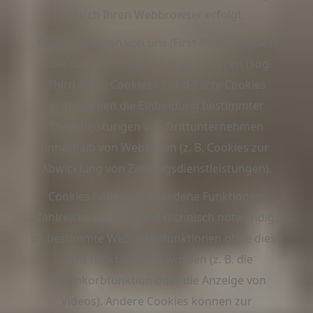
durch Ihren Webbrowser erfolgt.
Cookies können von uns (First-Party-Cookies)
oder von Drittunternehmen stammen (sog.
Third-Party-Cookies). Third-Party-Cookies
ermöglichen die Einbindung bestimmter
Dienstleistungen von Drittunternehmen
innerhalb von Webseiten (z. B. Cookies zur
Abwicklung von Zahlungsdienstleistungen).
Cookies haben verschiedene Funktionen.
Zahlreiche Cookies sind technisch notwendig,
da bestimmte Webseitenfunktionen ohne diese
nicht funktionieren würden (z. B. die
Warenkorbfunktion oder die Anzeige von
Videos). Andere Cookies können zur