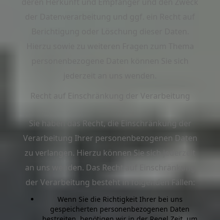
deren Herkunft und Empfänger und den Zweck
der Datenverarbeitung und ggf. ein Recht auf
Berichtigung oder Löschung dieser Daten.
Hierzu sowie zu weiteren Fragen zum Thema
personenbezogene Daten können Sie sich
jederzeit an uns wenden.
Recht auf Einschränkung der Verarbeitung
Sie haben das Recht, die Einschränkung der
Verarbeitung Ihrer personenbezogenen Daten
zu verlangen. Hierzu können Sie sich jederzeit
an uns wenden. Das Recht auf Einschränkung
der Verarbeitung besteht in folgenden Fällen:
Wenn Sie die Richtigkeit Ihrer bei uns
gespeicherten personenbezogenen Daten
bestreiten, benötigen wir in der Regel Zeit, um