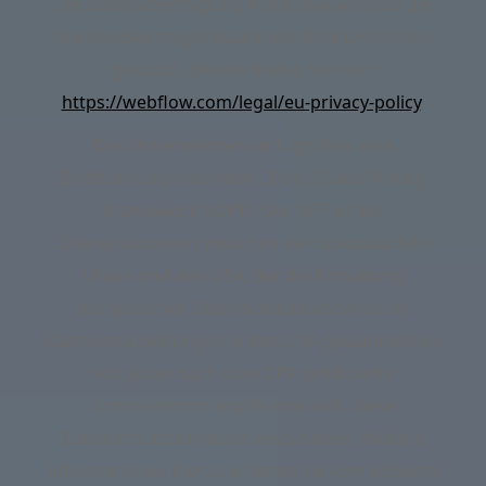
Die Datenübertragung in die USA wird auf die
Standardvertragsklauseln der EU-Kommission
gestützt. Details finden Sie hier:
https://webflow.com/legal/eu-privacy-policy
.
Das Unternehmen verfügt über eine
Zertifizierung nach dem „EU-US Data Privacy
Framework“ (DPF). Der DPF ist ein
Übereinkommen zwischen der Europäischen
Union und den USA, der die Einhaltung
europäischer Datenschutzstandards bei
Datenverarbeitungen in den USA gewährleisten
soll. Jedes nach dem DPF zertifizierte
Unternehmen verpflichtet sich, diese
Datenschutzstandards einzuhalten. Weitere
Informationen hierzu erhalten Sie vom Anbieter