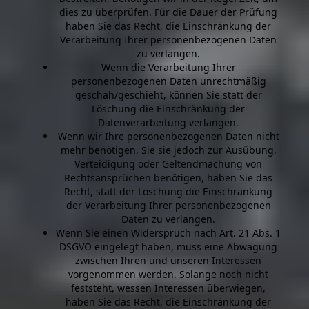
dies zu überprüfen. Für die Dauer der Prüfung
haben Sie das Recht, die Einschränkung der
Verarbeitung Ihrer personenbezogenen Daten
zu verlangen.
Wenn die Verarbeitung Ihrer
personenbezogenen Daten unrechtmäßig
geschah/geschieht, können Sie statt der
Löschung die Einschränkung der
Datenverarbeitung verlangen.
Wenn wir Ihre personenbezogenen Daten nicht
mehr benötigen, Sie sie jedoch zur Ausübung,
Verteidigung oder Geltendmachung von
Rechtsansprüchen benötigen, haben Sie das
Recht, statt der Löschung die Einschränkung
der Verarbeitung Ihrer personenbezogenen
Daten zu verlangen.
Wenn Sie einen Widerspruch nach Art. 21 Abs. 1
DSGVO eingelegt haben, muss eine Abwägung
zwischen Ihren und unseren Interessen
vorgenommen werden. Solange noch nicht
feststeht, wessen Interessen überwiegen,
haben Sie das Recht, die Einschränkung der