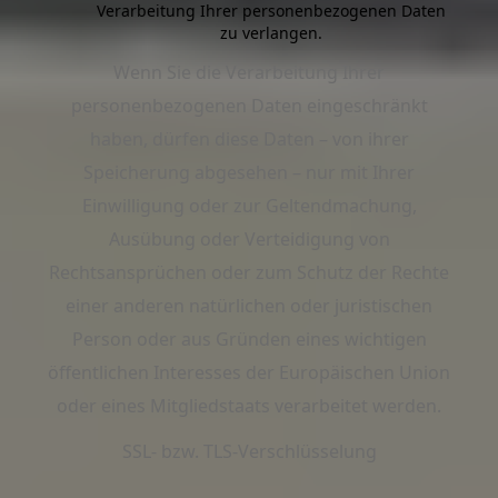
Verarbeitung Ihrer personenbezogenen Daten
zu verlangen.
Wenn Sie die Verarbeitung Ihrer
personenbezogenen Daten eingeschränkt
haben, dürfen diese Daten – von ihrer
Speicherung abgesehen – nur mit Ihrer
Einwilligung oder zur Geltendmachung,
Ausübung oder Verteidigung von
Rechtsansprüchen oder zum Schutz der Rechte
einer anderen natürlichen oder juristischen
Person oder aus Gründen eines wichtigen
öffentlichen Interesses der Europäischen Union
oder eines Mitgliedstaats verarbeitet werden.
SSL- bzw. TLS-Verschlüsselung