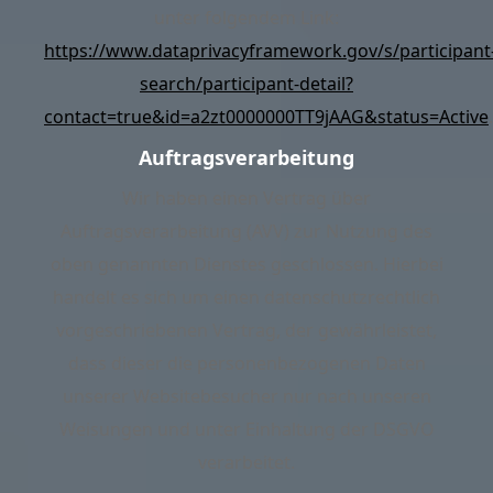
unter folgendem Link:
https://www.dataprivacyframework.gov/s/participant
search/participant-detail?
contact=true&id=a2zt0000000TT9jAAG&status=Active
.
Auftragsverarbeitung
Wir haben einen Vertrag über
Auftragsverarbeitung (AVV) zur Nutzung des
oben genannten Dienstes geschlossen. Hierbei
handelt es sich um einen datenschutzrechtlich
vorgeschriebenen Vertrag, der gewährleistet,
dass dieser die personenbezogenen Daten
unserer Websitebesucher nur nach unseren
Weisungen und unter Einhaltung der DSGVO
verarbeitet.