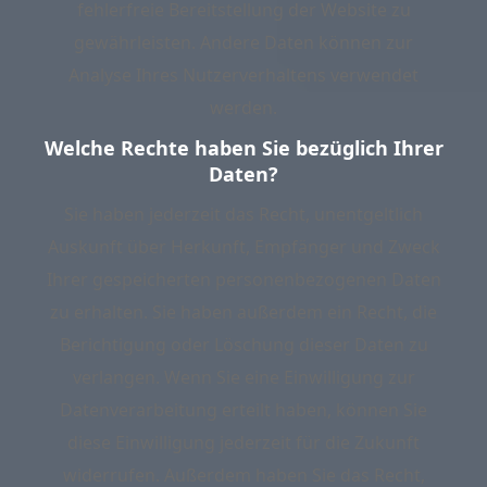
fehlerfreie Bereitstellung der Website zu
gewährleisten. Andere Daten können zur
Analyse Ihres Nutzerverhaltens verwendet
werden.
Welche Rechte haben Sie bezüglich Ihrer
Daten?
Sie haben jederzeit das Recht, unentgeltlich
Auskunft über Herkunft, Empfänger und Zweck
Ihrer gespeicherten personenbezogenen Daten
zu erhalten. Sie haben außerdem ein Recht, die
Berichtigung oder Löschung dieser Daten zu
verlangen. Wenn Sie eine Einwilligung zur
Datenverarbeitung erteilt haben, können Sie
diese Einwilligung jederzeit für die Zukunft
widerrufen. Außerdem haben Sie das Recht,