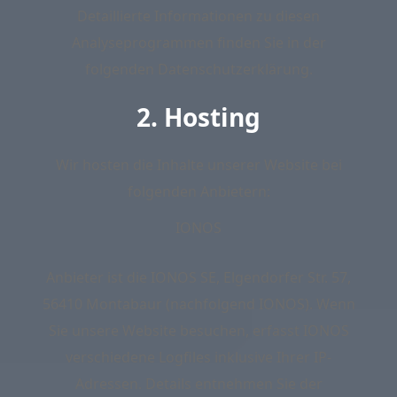
Detaillierte Informationen zu diesen
Analyseprogrammen finden Sie in der
folgenden Datenschutzerklärung.
2. Hosting
Wir hosten die Inhalte unserer Website bei
folgenden Anbietern:
IONOS
Anbieter ist die IONOS SE, Elgendorfer Str. 57,
56410 Montabaur (nachfolgend IONOS). Wenn
Sie unsere Website besuchen, erfasst IONOS
verschiedene Logfiles inklusive Ihrer IP-
Adressen. Details entnehmen Sie der