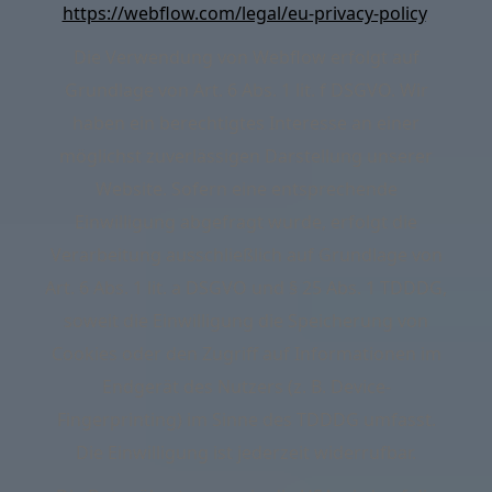
https://webflow.com/legal/eu-privacy-policy
.
Die Verwendung von Webflow erfolgt auf
Grundlage von Art. 6 Abs. 1 lit. f DSGVO. Wir
haben ein berechtigtes Interesse an einer
möglichst zuverlässigen Darstellung unserer
Website. Sofern eine entsprechende
Einwilligung abgefragt wurde, erfolgt die
Verarbeitung ausschließlich auf Grundlage von
Art. 6 Abs. 1 lit. a DSGVO und § 25 Abs. 1 TDDDG,
soweit die Einwilligung die Speicherung von
Cookies oder den Zugriff auf Informationen im
Endgerät des Nutzers (z. B. Device-
Fingerprinting) im Sinne des TDDDG umfasst.
Die Einwilligung ist jederzeit widerrufbar.