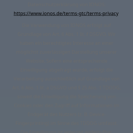
Datenschutzerklärung von IONOS:
https://www.ionos.de/terms-gtc/terms-privacy
.
Die Verwendung von IONOS erfolgt auf
Grundlage von Art. 6 Abs. 1 lit. f DSGVO. Wir
haben ein berechtigtes Interesse an einer
möglichst zuverlässigen Darstellung unserer
Website. Sofern eine entsprechende
Einwilligung abgefragt wurde, erfolgt die
Verarbeitung ausschließlich auf Grundlage von
Art. 6 Abs. 1 lit. a DSGVO und § 25 Abs. 1 TDDDG,
soweit die Einwilligung die Speicherung von
Cookies oder den Zugriff auf Informationen im
Endgerät des Nutzers (z. B. Device-
Fingerprinting) im Sinne des TDDDG umfasst.
Die Einwilligung ist jederzeit widerrufbar.