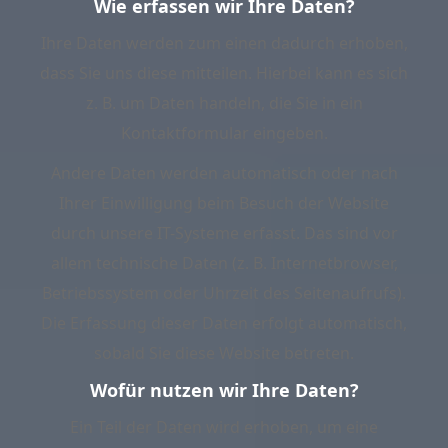
Wie erfassen wir Ihre Daten?
Ihre Daten werden zum einen dadurch erhoben,
dass Sie uns diese mitteilen. Hierbei kann es sich
z. B. um Daten handeln, die Sie in ein
Kontaktformular eingeben.
Andere Daten werden automatisch oder nach
Ihrer Einwilligung beim Besuch der Website
durch unsere IT-Systeme erfasst. Das sind vor
allem technische Daten (z. B. Internetbrowser,
Betriebssystem oder Uhrzeit des Seitenaufrufs).
Die Erfassung dieser Daten erfolgt automatisch,
sobald Sie diese Website betreten.
Wofür nutzen wir Ihre Daten?
Ein Teil der Daten wird erhoben, um eine