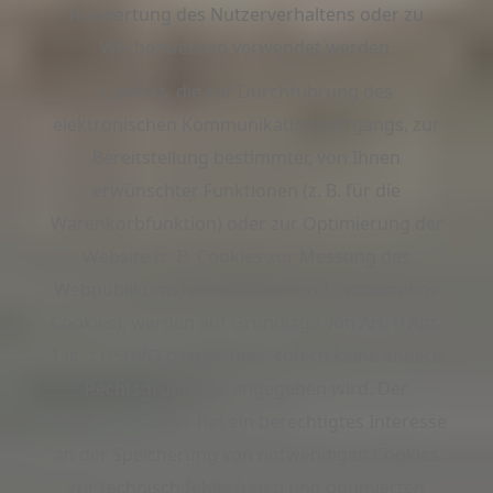
Auswertung des Nutzerverhaltens oder zu
Werbezwecken verwendet werden.
Cookies, die zur Durchführung des
elektronischen Kommunikationsvorgangs, zur
Bereitstellung bestimmter, von Ihnen
erwünschter Funktionen (z. B. für die
Warenkorbfunktion) oder zur Optimierung der
Website (z. B. Cookies zur Messung des
Webpublikums) erforderlich sind (notwendige
Cookies), werden auf Grundlage von Art. 6 Abs.
1 lit. f DSGVO gespeichert, sofern keine andere
Rechtsgrundlage angegeben wird. Der
Websitebetreiber hat ein berechtigtes Interesse
an der Speicherung von notwendigen Cookies
zur technisch fehlerfreien und optimierten