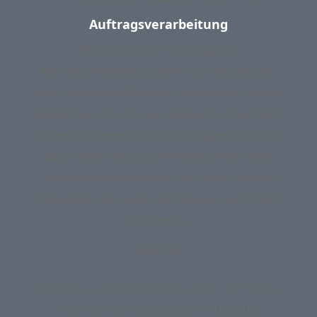
Auftragsverarbeitung
Wir haben einen Vertrag über
Auftragsverarbeitung (AVV) zur Nutzung des
oben genannten Dienstes geschlossen. Hierbei
handelt es sich um einen datenschutzrechtlich
vorgeschriebenen Vertrag, der gewährleistet,
dass dieser die personenbezogenen Daten
unserer Websitebesucher nur nach unseren
Weisungen und unter Einhaltung der DSGVO
verarbeitet.
Webflow
Anbieter ist die Webflow, Inc., 398 11th Street,
2nd Floor, San Francisco, CA 94103, USA