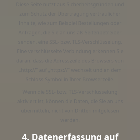
Diese Seite nutzt aus Sicherheitsgründen und
zum Schutz der Übertragung vertraulicher
Inhalte, wie zum Beispiel Bestellungen oder
Anfragen, die Sie an uns als Seitenbetreiber
senden, eine SSL- bzw. TLS-Verschlüsselung.
Eine verschlüsselte Verbindung erkennen Sie
daran, dass die Adresszeile des Browsers von
„http://“ auf „https://“ wechselt und an dem
Schloss-Symbol in Ihrer Browserzeile.
Wenn die SSL- bzw. TLS-Verschlüsselung
aktiviert ist, können die Daten, die Sie an uns
übermitteln, nicht von Dritten mitgelesen
werden.
4. Datenerfassung auf