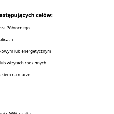
astępujących celów:
orza Północnego
olicach
iskowym lub energetycznym
 lub wizytach rodzinnych
dokiem na morze
ią, WiFi, pralką