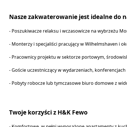
Nasze zakwaterowanie jest idealne do n
- Poszukiwacze relaksu i wczasowicze na wybrzeżu M
- Monterzy i specjaliści pracujący w Wilhelmshaven i ok
- Pracownicy projektu w sektorze portowym, środow
- Goście uczestniczący w wydarzeniach, konferencjach
- Pobyty robocze lub tymczasowe biuro domowe z wi
Twoje korzyści z H&K Fewo
- Komfortowe, w pełni wyposażone apartamenty z kuchn