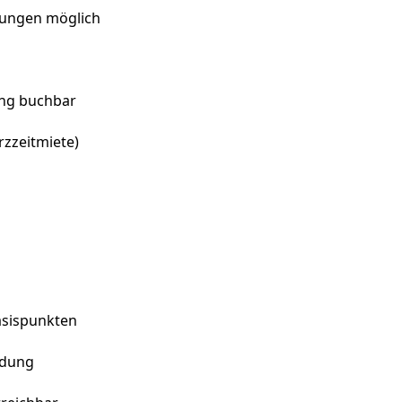
erungen möglich
ung buchbar
zzeitmiete)
asispunkten
ndung