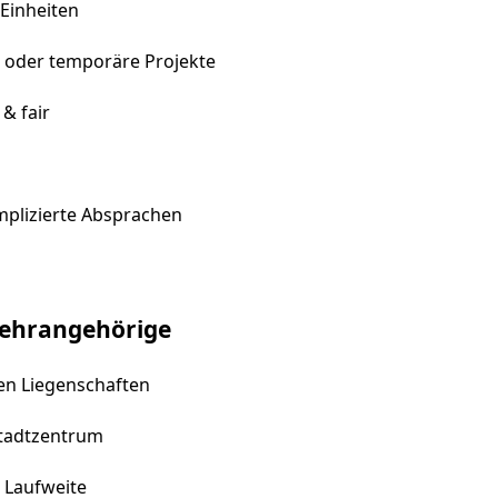
 Einheiten
en oder temporäre Projekte
& fair
mplizierte Absprachen
wehrangehörige
en Liegenschaften
Stadtzentrum
n Laufweite